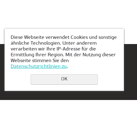
Diese Webseite verwendet Cookies und sonstige
ähnliche Technologien. Unter anderem
verarbeiten wir Ihre IP-Adresse für die
Ermittlung Ihrer Region. Mit der Nutzung dieser
Webseite stimmen Sie den
Datenschutzrichtlinien zu
.
Einen Platz buchen
OK
Privacy Policy
Kontakt:
Vertretung in Serbien:
Tel.:
+49 7541 356 3452
Aleksandra Stamboliskog
E-mail:
13a
friedrichshafen@kiber-
Belgrade, Serbia
one.de