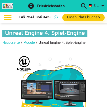
DE
Friedrichshafen
Einen Platz buchen
+49 7541 356 3452
Unreal Engine 4. Spiel-Engine
Hauptseite
/
Module
/
Unreal Engine 4. Spiel-Engine